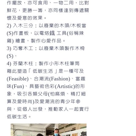
作擺放，亦可食用、一物二用，比對
鮮花，更勝一籌，亦同樣達到傳遞關
懷及愛意的效果。
2) 入木三分：以廢棄的木頭/木板當
(S)作畫板，以電烙鐡 工具(俗稱辣
雞) 繪畫，製作心愛作品。
3) 巧奪木工：以廢棄木頭製作木椅
(S)，
4) 芬蘭木柱：製作小形木柱筆筒
藉此塑造「低碳生活」是一種可及
(Feasible)、合潮流(Fashion)、富趣
味(Fun)、具藝術色彩(Artistic)的形
象，吸引各類父母(怕麻煩、精打細
算及愛時尚)及愛潮流的青少年參
與，從個人出發，推動家人一起實行
低碳生活。