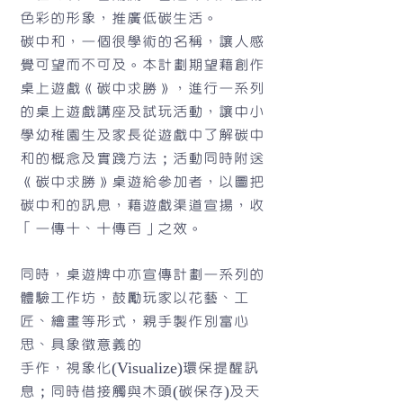
色彩的形象，推廣低碳生活。
碳中和，一個很學術的名稱，讓人感
覺可望而不可及。本計劃期望藉創作
桌上遊戲《碳中求勝》，進行一系列
的桌上遊戲講座及試玩活動，讓中小
學幼稚園生及家長從遊戲中了解碳中
和的概念及實踐方法；活動同時附送
《碳中求勝》桌遊給參加者，以圖把
碳中和的訊息，藉遊戲渠道宣揚，收
「一傳十、十傳百」之效。
同時，桌遊牌中亦宣傳計劃一系列的
體驗工作坊，鼓勵玩家以花藝、工
匠、繪畫等形式，親手製作別富心
思、具象徵意義的
手作，視象化(Visualize)環保提醒訊
息；同時借接觸與木頭(碳保存)及天