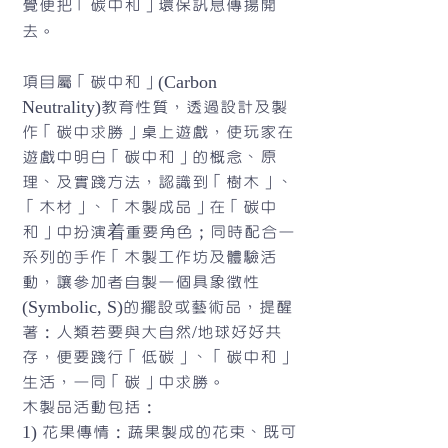
覺便把「碳中和」環保訊息傳揚開
去。
項目屬「碳中和」(Carbon
Neutrality)教育性質，透過設計及製
作「碳中求勝」桌上遊戲，使玩家在
遊戲中明白「碳中和」的概念、原
理、及實踐方法，認識到「樹木」、
「木材」、「木製成品」在「碳中
和」中扮演着重要角色；同時配合一
系列的手作「木製工作坊及體驗活
動，讓參加者自製一個具象徵性
(Symbolic, S)的擺設或藝術品，提醒
著：人類若要與大自然/地球好好共
存，便要踐行「低碳」、「碳中和」
生活，一同「碳」中求勝。
木製品活動包括：
1) 花果傳情：蔬果製成的花束、既可