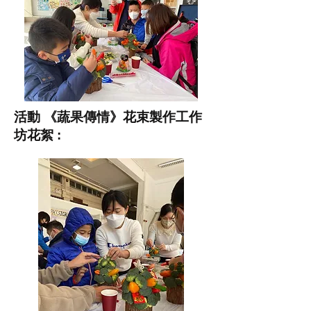
​活動 《蔬果傳情》花束製作工作
坊花絮 :