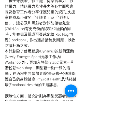
「孩子守護者」作主題，從語言暴力、肢
體暴力、情緒暴力及性暴力等各方面與家
長及教育工作者分享保護兒童的資訊, 支援
家長成為小孩的「守護者」及「守護天
使」。讓公眾和照顧者對預防侵犯兒童
(Child Abuse)有更充份的認知和理解的同
時，能察覺及辨識可疑或危險(Red Flag)情
況(Condition)，作出適當措施及回應，以收
防微杜漸之效。
本計劃除了使用動態(Dynamic)的新興運動
(Newly-Emerged Sport)元素工作坊(
Workshop)外，更加入靜態(Static)元素---和
諧粉彩Workshop，期望藉一動一靜的活
動，在過程中向參加者(家長及孩子)傳達保
護自己的身體健康(Physical Health)及情緒健
康(Emotional Health)的主題訊息。
擴展性方面，是次計劃亦期望受惠者由SEN
兒童家庭擴展至一般兒童的家庭，再延伸
至公眾。除了「伯樂教室」形式的網上講
座，我們亦會遊走港九新界的中小學舉行