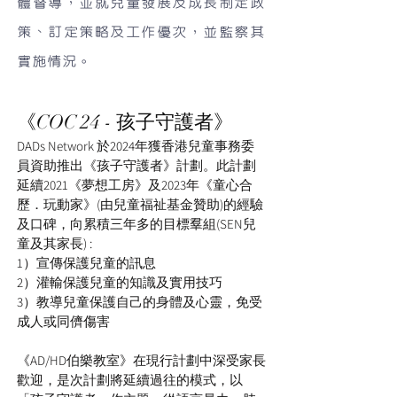
體督導，並就兒童發展及成長制定政
策、訂定策略及工作優次，並監察其
實施情況。
《COC 24 - 孩子守護者》
DADs Network 於2024年獲香港兒童事務委
員資助推出《孩子守護者》計劃。此計劃
延續2021《夢想工房》及2023年《童心合
歷．玩動家》(由兒童福祉基金贊助)的經驗
及口碑，向累積三年多的目標羣組(SEN兒
童及其家長) :
1）宣傳保護兒童的訊息
2）灌輸保護兒童的知識及實用技巧
3）教導兒童保護自己的身體及心靈，免受
成人或同儕傷害
《AD/HD伯樂教室》在現行計劃中深受家長
歡迎，是次計劃將延續過往的模式，以