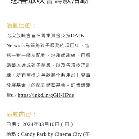
活動目的：
此次放映會旨在籌集資金支持DADs
Network為弱勢孩子服務的項目中，包
括一對一師友配對、培訓師訓練、目標
儲蓄以達成孩子夢想，以及各項技巧訓
練。所有籌得之善款將全數用於「兒童
發展基金」的配對儲蓄基金。詳情請瀏
覽👉
https://lnkd.in/gGH-HPde
活動
内
容：
日期： 2024年03月10日（日）
地點：Candy Park by Cinema City (荃