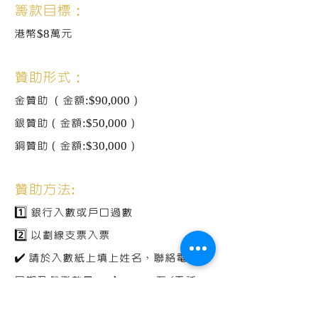
籌款目標：
港幣$8萬元
贊助形式：
金贊助 （金額:$90,000）
銀贊助（金額:$50,000）
銅贊助（金額:$30,000）
贊助方法:
1️⃣ 銀行入數或戶口過數
2️⃣ 以劃線支票入票
✔️ 請於入數紙上填上姓名，聯絡電話，
日期及戲飛數量，whatsapp 至 (電話：
9141 3594 ，施先生) 或 電郵