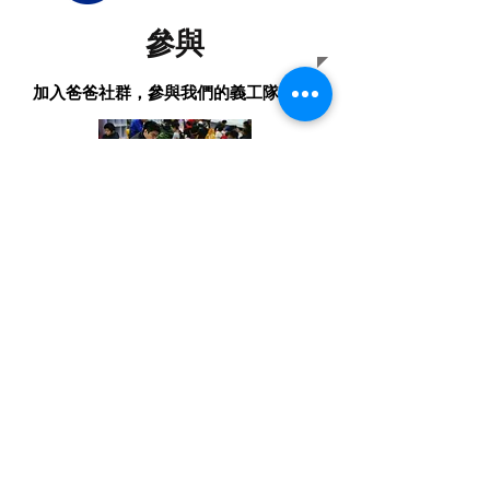
參與
加入爸爸社群，參與我們的義工隊。
聯 絡 電 話 :
(852) 5537-3177
​通 訊
​地 址 :
九龍觀塘偉業街160號美康工業大廈7樓B室
電 郵: